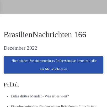
Zum Hauptinhalt springen
+
BrasilienNachrichten 166
Dezember 2022
Hier können Sie ein kostenloses Probeexemplar bestellen, oder
ein Abo abschliessen.
Politik
Lulas drittes Mandat - Was ist es wert?
Sisyphusaufgaben für den neuen Präsidenten Luiz Inácio