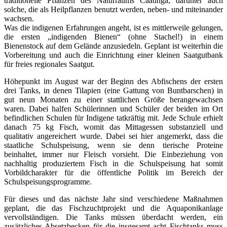
traditionelle Pflanzen des Naturraums Caatinga, darunter auch
solche, die als Heilpflanzen benutzt werden, neben- und miteinander
wachsen.
Was die indigenen Erfahrungen angeht, ist es mittlerweile gelungen,
die ersten „indigenden Bienen“ (ohne Stachel!) in einem
Bienenstock auf dem Gelände anzusiedeln. Geplant ist weiterhin die
Vorbereitung und auch die Einrichtung einer kleinen Saatgutbank
für freies regionales Saatgut.
Höhepunkt im August war der Beginn des Abfischens der ersten
drei Tanks, in denen Tilapien (eine Gattung von Buntbarschen) in
gut neun Monaten zu einer stattlichen Größe herangewachsen
waren. Dabei halfen Schülerinnen und Schüler der beiden im Ort
befindlichen Schulen für Indigene tatkräftig mit. Jede Schule erhielt
danach 75 kg Fisch, womit das Mittagessen substanziell und
qualitativ angereichert wurde. Dabei sei hier angemerkt, dass die
staatliche Schulspeisung, wenn sie denn tierische Proteine
beinhaltet, immer nur Fleisch vorsieht. Die Einbeziehung von
nachhaltig produziertem Fisch in die Schulspeisung hat somit
Vorbildcharakter für die öffentliche Politik im Bereich der
Schulspeisungsprogramme.
Für dieses und das nächste Jahr sind verschiedene Maßnahmen
geplant, die das Fischzuchtprojekt und die Aquaponikanlage
vervollständigen. Die Tanks müssen überdacht werden, ein
zusätzliches Absetzbecken für die insgesamt acht Fischtanks muss