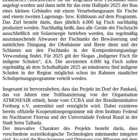
angelegt werden und dann steht für das erste Halbjahr 2025 der Bau
eines kleinen Gebäudes mit einem Verarbeitungsraum für Fische
und einem zweiten Lagerungs- bzw. Kühlraum auf dem Programm.
Das Ziel besteht darin, dass jährlich 4.000 kg Fisch nachhaltig
produziert werden. Nachhaltig heißt, dass alle Geräte der Fischzucht
ausschließlich mit Solarenergie betrieben werden, das regelmäßig
auszutauschende Abwasser der Fischtanks der Bewässerung und
natürlichen Düngung der Obstbäume und Beete dient und der
Schlamm aus den Fischtanks in der Kompostierungsanlage
Verwendung findet. Für 2025 gilt der Slogan „Indigener Fisch für
indigene Schulen“, d.h. Die anvisierten 4.000 kg Fisch sollen
regelmäßig ab dem Schulhalbjahr 2025 an mindestens fünf indigene
Schulen in der Region möglichst schon im Rahmen staatlicher
Schulspeisungsprogramme verteilt werden.
Insgesamt ist hervorzuheben, dass das Projekt im Dorf der Pankará,
das vor Jahren eine Teilfinanzierung von der Organisation
ATMOSFAIR erhielt, heute vom CCBA und der Brasilieninitiative
Freiburg e.V. unterstützt und ermöglicht wird. Dabei existieren
bereits offizielle Kooperationsprogramme mit dem Instituto Federal
im Nachbarort Floresta und der Universidade Federal Rural in der
Stadt Serra Talhada.
Der innovative Charakter des Projekts besteht darin, dass
verschiedene sozioökologische Technologien miteinander integriert
sind. So wird die Bewässerung und Düngung von Pflanzen mit dem