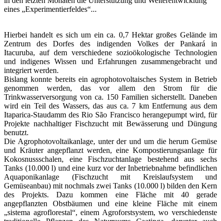
in den letzten Monaten die Unterstützung und Weiterentwicklung
eines „Experimentierfeldes“...
Hierbei handelt es sich um ein ca. 0,7 Hektar großes Gelände im
Zentrum des Dorfes des indigenden Volkes der Pankará in
Itacuruba, auf dem verschiedene sozioökologische Technologien
und indigenes Wissen und Erfahrungen zusammengebracht und
integriert werden.
Bislang konnte bereits ein agrophotovoltaisches System in Betrieb
genommen werden, das vor allem den Strom für die
Trinkwasserversorgung von ca. 150 Familien sicherstellt. Daneben
wird ein Teil des Wassers, das aus ca. 7 km Entfernung aus dem
Itaparica-Staudamm des Rio São Francisco herangepumpt wird, für
Projekte nachhaltiger Fischzucht mit Bewässerung und Düngung
benutzt.
Die Agrophotovoltaikanlage, unter der und um die herum Gemüse
und Kräuter angepflanzt werden, eine Kompostierungsanlage für
Kokosnussschalen, eine Fischzuchtanlage bestehend aus sechs
Tanks (10.000 l) und eine kurz vor der Inbetriebnahme befindlichen
Aquaponikanlage (Fischzucht mit Kreislaufsystem und
Gemüseanbau) mit nochmals zwei Tanks (10.000 l) bilden den Kern
des Projekts. Dazu kommen eine Fläche mit 40 gerade
angepflanzten Obstbäumen und eine kleine Fläche mit einem
„sistema agroflorestal“, einem Agroforstsystem, wo verschiedenste